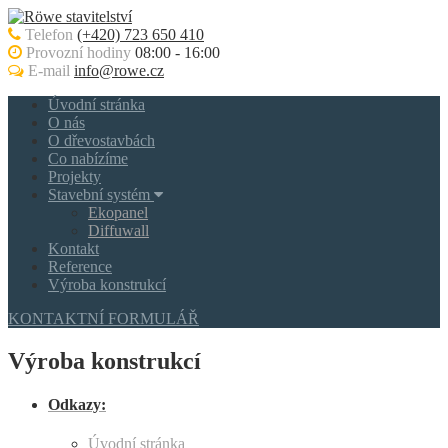
Telefon
(+420) 723 650 410
Provozní hodiny
08:00 - 16:00
E-mail
info@rowe.cz
Úvodní stránka
O nás
O dřevostavbách
Co nabízíme
Projekty
Stavební systém
Ekopanel
Diffuwall
Kontakt
Reference
Výroba konstrukcí
KONTAKTNÍ FORMULÁŘ
Výroba konstrukcí
Odkazy:
Úvodní stránka